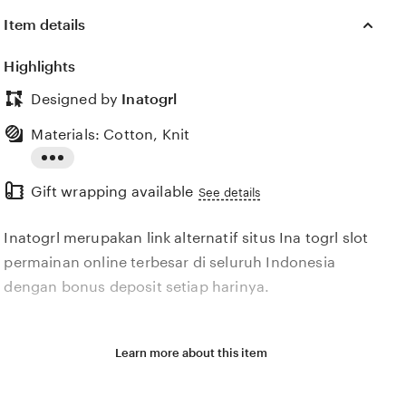
Item details
Highlights
Designed by
Inatogrl
0)
Value (9)
Comfort (8)
Ease of use (2)
Condition (1)
Materials: Cotton, Knit
Read
Gift wrapping available
the
See details
full
Inatogrl merupakan link alternatif situs Ina togrl slot
description
permainan online terbesar di seluruh Indonesia
dengan bonus deposit setiap harinya.
Learn more about this item