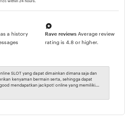
ponds
within 24 hours.
as a history
Rave reviews
Average review
messages
rating is 4.8 or higher.
online SLOT yang dapat dimainkan dimana saja dan
erikan kenyaman bermain serta, sehingga dapat
 good mendapatkan jackpot! online yang memiliki
i pengeluaran angka terakurat diberikan kepada
ng diberikan oleh situs resmi ini