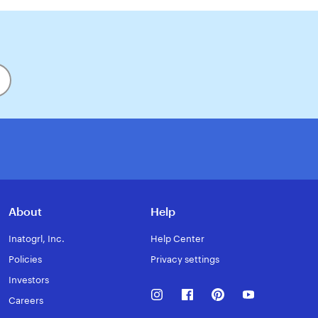
About
Help
Inatogrl, Inc.
Help Center
Policies
Privacy settings
Investors
Instagram
Facebook
Pinterest
Youtube
Careers