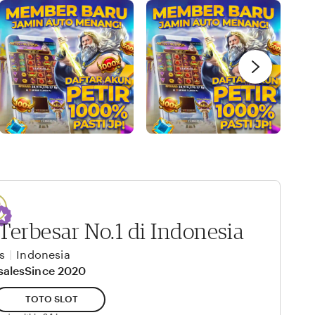
 Terbesar No.1 di Indonesia
s
|
Indonesia
sales
Since 2020
TOTO SLOT